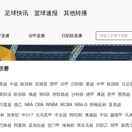
足球快讯
篮球速报
其他转播
甲直播
法甲直播
日职联直播
联赛
英超
中超
欧冠杯
亚精英
西甲
法甲
日职联
爱超
中甲
欧国联
日足
美职业
欧协联
俄超
韩K联
阿联酋超
沙特联
德甲
澳超
意甲
墨西超
印度超
德乙
NBA
CBA
WNBA
WCBA
NBA-G
阿根廷杯
亚美超
洲杯
加拿职
中U17
北马其甲
中女超
韩K2联
澳威超
中冠
越南甲
马
巴林超
阿曼联
孟加拉超
也门甲
缅甸联
塔吉克超
日职乙
荷甲
新西