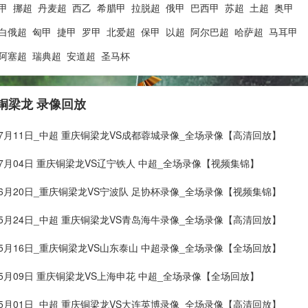
甲
挪超
丹麦超
西乙
希腊甲
拉脱超
俄甲
巴西甲
苏超
土超
奥甲
白俄超
匈甲
捷甲
罗甲
北爱超
保甲
以超
阿尔巴超
哈萨超
马耳甲
阿塞超
瑞典超
安道超
圣马杯
铜梁龙 录像回放
年07月11日_中超 重庆铜梁龙VS成都蓉城录像_全场录像【高清回放】
年07月04日 重庆铜梁龙VS辽宁铁人 中超_全场录像【视频集锦】
年06月20日_重庆铜梁龙VS宁波队 足协杯录像_全场录像【视频集锦】
年05月24日_中超 重庆铜梁龙VS青岛海牛录像_全场录像【高清回放】
年05月16日_重庆铜梁龙VS山东泰山 中超录像_全场录像【全场回放】
年05月09日 重庆铜梁龙VS上海申花 中超_全场录像【全场回放】
年05月01日_中超 重庆铜梁龙VS大连英博录像_全场录像【高清回放】