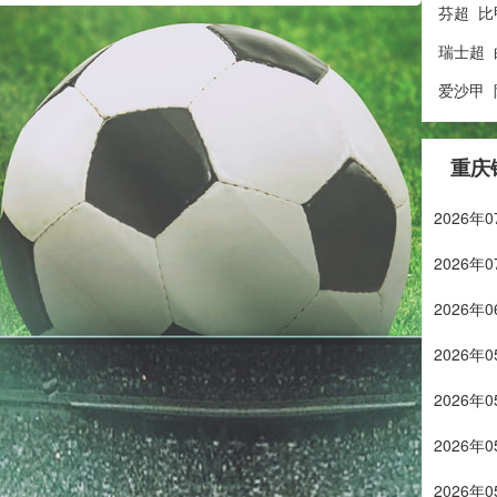
芬超
比
瑞士超
爱沙甲
重庆
2026
2026
2026
2026
2026
2026
2026