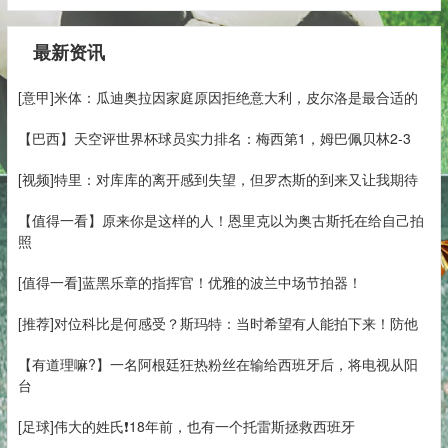
最新资讯
[意甲]米体：瓜迪奥拉因家庭原因拒绝意大利，皮尔洛是最合适的
【巴西】天空评世界杯球员实力排名：梅西第1，姆巴佩贝林2-3
[视频]特里：对库库的离开感到失望，但罗杰斯的到来又让我期待
【值得一看】原来你是这样的人！恩里克以为奥古斯托在给自己拍
照
[值得一看]蓝黑乐章的指挥官！优雅的波兰中场节拍器！
[推荐]对位科比是何感受？斯玛特：当时希望有人能拍下来！防他
【有道理嘛?】一名阿根廷狂热粉丝在输给西班牙后，将电视从阳
台
[足球]伟大的姓氏❗️18年前，也有一个托雷斯拯救西班牙