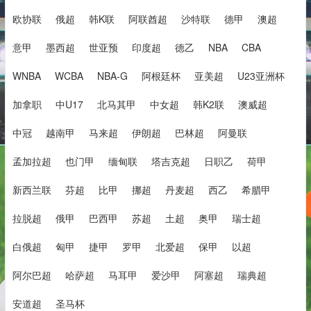
欧协联
俄超
韩K联
阿联酋超
沙特联
德甲
澳超
意甲
墨西超
世亚预
印度超
德乙
NBA
CBA
WNBA
WCBA
NBA-G
阿根廷杯
亚美超
U23亚洲杯
加拿职
中U17
北马其甲
中女超
韩K2联
澳威超
中冠
越南甲
马来超
伊朗超
巴林超
阿曼联
孟加拉超
也门甲
缅甸联
塔吉克超
日职乙
荷甲
新西兰联
芬超
比甲
挪超
丹麦超
西乙
希腊甲
拉脱超
俄甲
巴西甲
苏超
土超
奥甲
瑞士超
白俄超
匈甲
捷甲
罗甲
北爱超
保甲
以超
阿尔巴超
哈萨超
马耳甲
爱沙甲
阿塞超
瑞典超
安道超
圣马杯