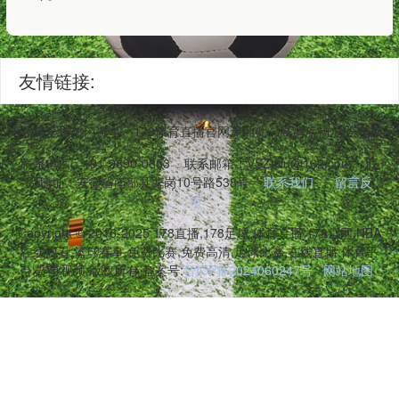
友情链接:
BA、中超等全球热门赛事。178体育直播官网无插件、高清流畅,适合电
联系电话：191-9890-0853
联系邮箱：VSZtNu@162.com
联
系地址：安徽省南部县龙岗10号路538号
联系我们
留言反
馈
Copyright © 2016-2025 178直播,178足球,体育直播,178官网,NBA
在线观看,篮球赛事,免费比赛,免费高清,足球比赛,在线直播,体育平
台,赛事视频 版权所有 备案号:
晋ICP备2024060247号
网站地图