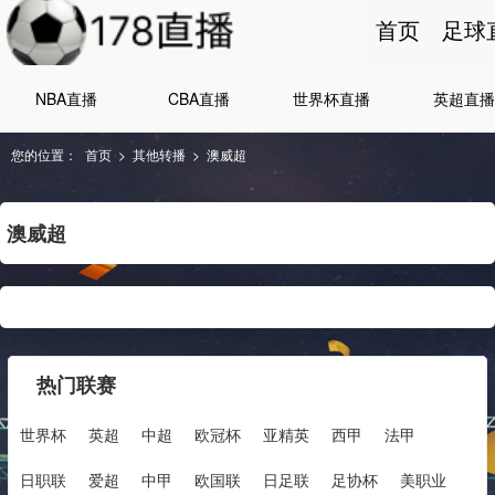
首页
足球
NBA直播
CBA直播
世界杯直播
英超直播
您的位置：
首页
>
其他转播
>
澳威超
澳威超
热门联赛
世界杯
英超
中超
欧冠杯
亚精英
西甲
法甲
日职联
爱超
中甲
欧国联
日足联
足协杯
美职业