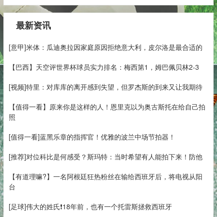
最新资讯
[意甲]米体：瓜迪奥拉因家庭原因拒绝意大利，皮尔洛是最合适的
【巴西】天空评世界杯球员实力排名：梅西第1，姆巴佩贝林2-3
[视频]特里：对库库的离开感到失望，但罗杰斯的到来又让我期待
【值得一看】原来你是这样的人！恩里克以为奥古斯托在给自己拍
照
[值得一看]蓝黑乐章的指挥官！优雅的波兰中场节拍器！
[推荐]对位科比是何感受？斯玛特：当时希望有人能拍下来！防他
【有道理嘛?】一名阿根廷狂热粉丝在输给西班牙后，将电视从阳
台
[足球]伟大的姓氏❗️18年前，也有一个托雷斯拯救西班牙