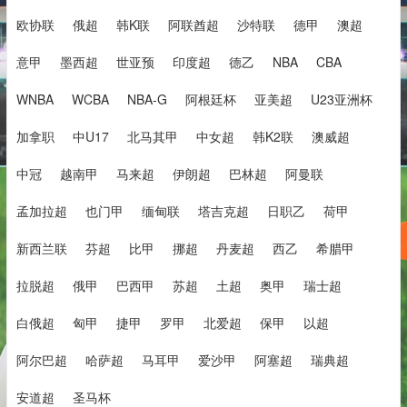
欧协联
俄超
韩K联
阿联酋超
沙特联
德甲
澳超
意甲
墨西超
世亚预
印度超
德乙
NBA
CBA
WNBA
WCBA
NBA-G
阿根廷杯
亚美超
U23亚洲杯
加拿职
中U17
北马其甲
中女超
韩K2联
澳威超
中冠
越南甲
马来超
伊朗超
巴林超
阿曼联
孟加拉超
也门甲
缅甸联
塔吉克超
日职乙
荷甲
新西兰联
芬超
比甲
挪超
丹麦超
西乙
希腊甲
拉脱超
俄甲
巴西甲
苏超
土超
奥甲
瑞士超
白俄超
匈甲
捷甲
罗甲
北爱超
保甲
以超
阿尔巴超
哈萨超
马耳甲
爱沙甲
阿塞超
瑞典超
安道超
圣马杯