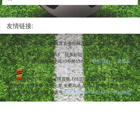
友情链接:
BA、中超等全球热门赛事。178体育直播官网无插件、高清流畅,适合电
联系电话：191-9890-0853
联系邮箱：VSZtNu@162.com
联
系地址：安徽省南部县龙岗10号路538号
联系我们
留言反
馈
Copyright © 2016-2025 178直播,178足球,体育直播,178官网,NBA
在线观看,篮球赛事,免费比赛,免费高清,足球比赛,在线直播,体育平
台,赛事视频 版权所有 备案号:
晋ICP备2024060247号
网站地图