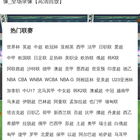
像_全场录像【高清回放】
热门联赛
世界杯
英超
中超
欧冠杯
亚精英
西甲
法甲
日职联
爱超
中甲
欧国联
日足联
足协杯
美职业
欧协联
俄超
韩K联
阿联酋超
沙特联
德甲
澳超
意甲
墨西超
世亚预
印度超
德乙
NBA
CBA
WNBA
WCBA
NBA-G
阿根廷杯
亚美超
U23亚洲杯
加拿职
中U17
北马其甲
中女超
韩K2联
澳威超
中冠
越南甲
马来超
伊朗超
巴林超
阿曼联
孟加拉超
也门甲
缅甸联
塔吉克超
日职乙
荷甲
新西兰联
芬超
比甲
挪超
丹麦超
西乙
希腊甲
拉脱超
俄甲
巴西甲
苏超
土超
奥甲
瑞士超
白俄超
匈甲
捷甲
罗甲
北爱超
保甲
以超
阿尔巴超
哈萨超
马耳甲