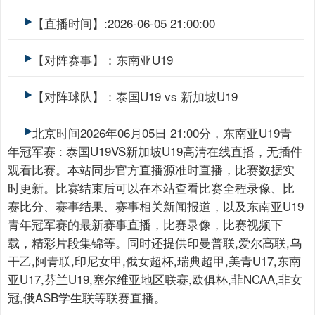
【直播时间】:2026-06-05 21:00:00
【对阵赛事】：东南亚U19
【对阵球队】：泰国U19 vs 新加坡U19
北京时间2026年06月05日 21:00分，东南亚U19青
年冠军赛 : 泰国U19VS新加坡U19高清在线直播，无插件
观看比赛。本站同步官方直播源准时直播，比赛数据实
时更新。比赛结束后可以在本站查看比赛全程录像、比
赛比分、赛事结果、赛事相关新闻报道，以及东南亚U19
青年冠军赛的最新赛事直播，比赛录像，比赛视频下
载，精彩片段集锦等。同时还提供印曼普联,爱尔高联,乌
干乙,阿青联,印尼女甲,俄女超杯,瑞典超甲,美青U17,东南
亚U17,芬兰U19,塞尔维亚地区联赛,欧俱杯,菲NCAA,非女
冠,俄ASB学生联等联赛直播。