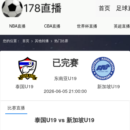
首页
足球
NBA直播
CBA直播
世界杯直播
英超直播
您的位置：
首页
>
其他转播
>
热门比赛
已完赛
东南亚U19
泰国U19
新加坡U19
2026-06-05 21:00:00
比赛直播
泰国U19 vs 新加坡U19