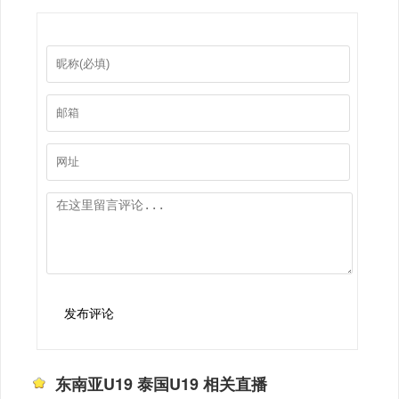
发布评论
东南亚U19 泰国U19 相关直播