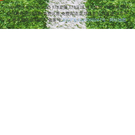
Copyright © 2016-2025 178直播,178足球,体育直播,178官网,NBA
在线观看,篮球赛事,免费比赛,免费高清,足球比赛,在线直播,体育平
台,赛事视频 版权所有 备案号:
晋ICP备2024060247号
网站地图