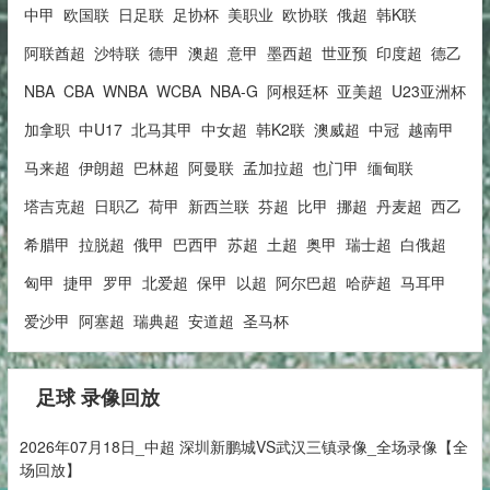
中甲
欧国联
日足联
足协杯
美职业
欧协联
俄超
韩K联
阿联酋超
沙特联
德甲
澳超
意甲
墨西超
世亚预
印度超
德乙
NBA
CBA
WNBA
WCBA
NBA-G
阿根廷杯
亚美超
U23亚洲杯
加拿职
中U17
北马其甲
中女超
韩K2联
澳威超
中冠
越南甲
马来超
伊朗超
巴林超
阿曼联
孟加拉超
也门甲
缅甸联
塔吉克超
日职乙
荷甲
新西兰联
芬超
比甲
挪超
丹麦超
西乙
希腊甲
拉脱超
俄甲
巴西甲
苏超
土超
奥甲
瑞士超
白俄超
匈甲
捷甲
罗甲
北爱超
保甲
以超
阿尔巴超
哈萨超
马耳甲
爱沙甲
阿塞超
瑞典超
安道超
圣马杯
足球 录像回放
2026年07月18日_中超 深圳新鹏城VS武汉三镇录像_全场录像【全
场回放】