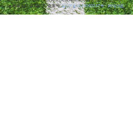
台,赛事视频 版权所有 备案号:
晋ICP备2024060247号
网站地图