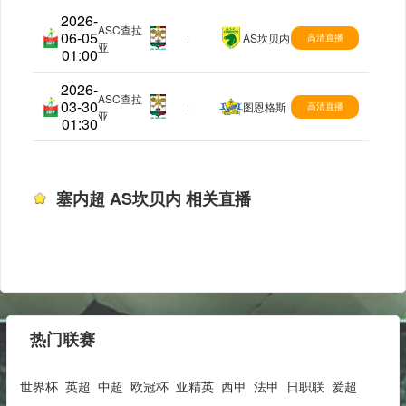
2026-
ASC查拉
06-05
塞内超
:
AS坎贝内
高清直播
亚
01:00
2026-
ASC查拉
03-30
塞内超
:
图恩格斯
高清直播
亚
01:30
塞内超 AS坎贝内 相关直播
热门联赛
世界杯
英超
中超
欧冠杯
亚精英
西甲
法甲
日职联
爱超