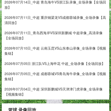
2026年07月14日_中超 青岛海牛VS浙江队录像_全场录像【全场回
放】
2026年07月11日_中超 重庆铜梁龙VS成都蓉城录像_全场录像【高
清回放】
2026年07月11日_青岛西海岸VS深圳新鹏城 中超录像_高清录像
【全场回放】
2026年07月10日_中超 云南玉昆VS山东泰山录像_全场录像【视频
集锦】
2026年07月05日 浙江队VS上海申花 中超_全场录像【全场回放】
2026年07月05日_中超 成都蓉城VS青岛海牛录像_全场录像【视频
集锦】
2026年07月04日_中超 深圳新鹏城VS天津津门虎录像_全场录像
【视频集锦】
篮球 录像回放