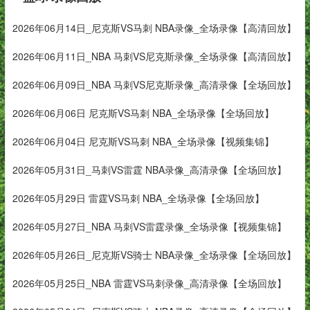
2026年06月14日_尼克斯VS马刺 NBA录像_全场录像【高清回放】
2026年06月11日_NBA 马刺VS尼克斯录像_全场录像【高清回放】
2026年06月09日_NBA 马刺VS尼克斯录像_高清录像【全场回放】
2026年06月06日 尼克斯VS马刺 NBA_全场录像【全场回放】
2026年06月04日 尼克斯VS马刺 NBA_全场录像【视频集锦】
2026年05月31日_马刺VS雷霆 NBA录像_高清录像【全场回放】
2026年05月29日 雷霆VS马刺 NBA_全场录像【全场回放】
2026年05月27日_NBA 马刺VS雷霆录像_全场录像【视频集锦】
2026年05月26日_尼克斯VS骑士 NBA录像_全场录像【全场回放】
2026年05月25日_NBA 雷霆VS马刺录像_高清录像【全场回放】