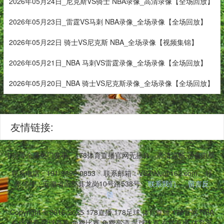
2026年05月24日_尼克斯VS骑士 NBA录像_高清录像【全场回放】
2026年05月23日_雷霆VS马刺 NBA录像_全场录像【全场回放】
2026年05月22日 骑士VS尼克斯 NBA_全场录像【视频集锦】
2026年05月21日_NBA 马刺VS雷霆录像_全场录像【全场回放】
2026年05月20日_NBA 骑士VS尼克斯录像_全场录像【全场回放】
友情链接:
BA、中超等全球热门赛事。178体育直播官网无插件、高清流畅,适合电
联系电话：191-9890-0853
联系邮箱：VSZtNu@162.com
联
系地址：安徽省南部县龙岗10号路538号
联系我们
留言反
馈
Copyright © 2016-2025 178直播,178足球,体育直播,178官网,NBA
在线观看,篮球赛事,免费比赛,免费高清,足球比赛,在线直播,体育平