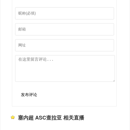
发布评论
塞内超 ASC查拉亚 相关直播