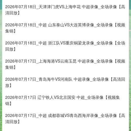
2026年07月18日_天津津门虎VS上海申花 中超录像_全场录像【高
清回放】
2026年07月18日_中超 山东泰山VS大连英博录像_全场录像【视频
集锦】
2026年07月18日_中超 浙江队VS重庆铜梁龙录像_全场录像【全场
回放】
2026年07月17日_上海海港VS云南玉昆 中超录像_全场录像【视频
集锦】
2026年07月17日_青岛海牛VS河南队 中超录像_全场录像【高清回
放】
2026年07月17日 辽宁铁人VS北京国安 中超_全场录像【视频集
锦】
2026年07月17日_中超 成都蓉城VS青岛西海岸录像_全场录像【高
清回放】