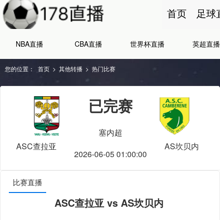
首页
足球
NBA直播
CBA直播
世界杯直播
英超直播
您的位置：
首页
>
其他转播
>
热门比赛
已完赛
塞内超
ASC查拉亚
AS坎贝内
2026-06-05 01:00:00
比赛直播
ASC查拉亚 vs AS坎贝内