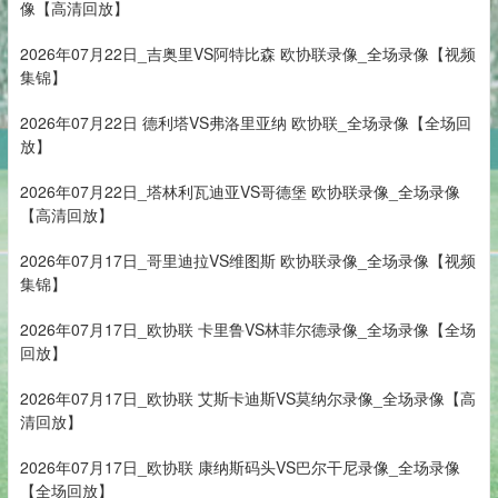
像【高清回放】
2026年07月22日_吉奥里VS阿特比森 欧协联录像_全场录像【视频
集锦】
2026年07月22日 德利塔VS弗洛里亚纳 欧协联_全场录像【全场回
放】
2026年07月22日_塔林利瓦迪亚VS哥德堡 欧协联录像_全场录像
【高清回放】
2026年07月17日_哥里迪拉VS维图斯 欧协联录像_全场录像【视频
集锦】
2026年07月17日_欧协联 卡里鲁VS林菲尔德录像_全场录像【全场
回放】
2026年07月17日_欧协联 艾斯卡迪斯VS莫纳尔录像_全场录像【高
清回放】
2026年07月17日_欧协联 康纳斯码头VS巴尔干尼录像_全场录像
【全场回放】