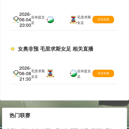
2026-
吉布提女
毛里求斯
06-04
女奥非预
:
高清直播
足
女足
23:00
女奥非预 毛里求斯女足 相关直播
2026-
毛里求斯
吉布提女
06-08
女奥非预
:
高清直播
女足
足
21:30
热门联赛