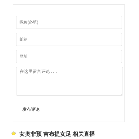
发布评论
女奥非预 吉布提女足 相关直播