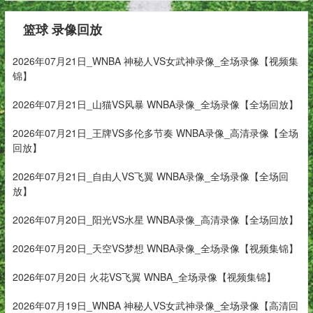
篮球 录像回放
2026年07月21日_WNBA 神秘人VS女武神录像_全场录像【视频集
锦】
2026年07月21日_山猫VS风暴 WNBA录像_全场录像【全场回放】
2026年07月21日_王牌VS多伦多节奏 WNBA录像_高清录像【全场
回放】
2026年07月21日_自由人VS飞翼 WNBA录像_全场录像【全场回
放】
2026年07月20日_阳光VS水星 WNBA录像_高清录像【全场回放】
2026年07月20日_天空VS梦想 WNBA录像_全场录像【视频集锦】
2026年07月20日 火花VS飞翼 WNBA_全场录像【视频集锦】
2026年07月19日_WNBA 神秘人VS女武神录像_全场录像【高清回