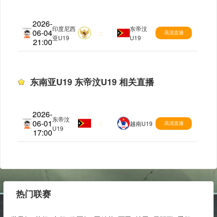
2026-
印度尼西
东帝汶
06-04
东南亚U19
:
高清直播
亚U19
U19
21:00
东南亚U19 东帝汶U19 相关直播
2026-
东帝汶
06-01
东南亚U19
:
越南U19
高清直播
U19
17:00
热门联赛