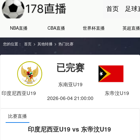
首页
足球
NBA直播
CBA直播
世界杯直播
英超直播
您的位置：
首页
>
其他转播
>
热门比赛
已完赛
东南亚U19
印度尼西亚U19
东帝汶U19
2026-06-04 21:00:00
比赛直播
印度尼西亚U19 vs 东帝汶U19