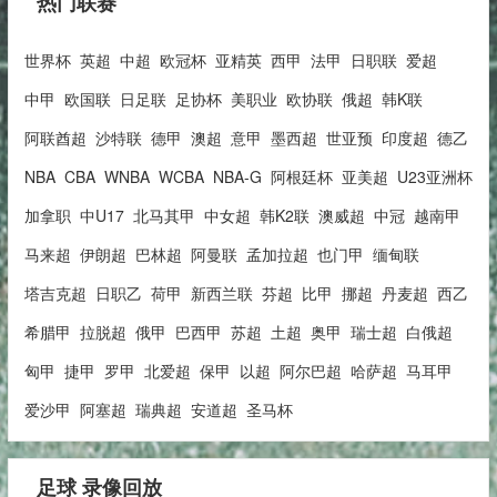
热门联赛
世界杯
英超
中超
欧冠杯
亚精英
西甲
法甲
日职联
爱超
中甲
欧国联
日足联
足协杯
美职业
欧协联
俄超
韩K联
阿联酋超
沙特联
德甲
澳超
意甲
墨西超
世亚预
印度超
德乙
NBA
CBA
WNBA
WCBA
NBA-G
阿根廷杯
亚美超
U23亚洲杯
加拿职
中U17
北马其甲
中女超
韩K2联
澳威超
中冠
越南甲
马来超
伊朗超
巴林超
阿曼联
孟加拉超
也门甲
缅甸联
塔吉克超
日职乙
荷甲
新西兰联
芬超
比甲
挪超
丹麦超
西乙
希腊甲
拉脱超
俄甲
巴西甲
苏超
土超
奥甲
瑞士超
白俄超
匈甲
捷甲
罗甲
北爱超
保甲
以超
阿尔巴超
哈萨超
马耳甲
爱沙甲
阿塞超
瑞典超
安道超
圣马杯
足球 录像回放