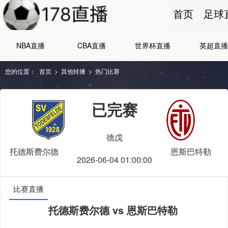
首页
足球
NBA直播
CBA直播
世界杯直播
英超直播
您的位置：
首页
>
其他转播
>
热门比赛
已完赛
德戊
托德斯费尔德
恩斯巴特勒
2026-06-04 01:00:00
比赛直播
托德斯费尔德 vs 恩斯巴特勒