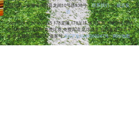
系地址：安徽省南部县龙岗10号路538号
联系我们
留言反
馈
Copyright © 2016-2025 178直播,178足球,体育直播,178官网,NBA
在线观看,篮球赛事,免费比赛,免费高清,足球比赛,在线直播,体育平
台,赛事视频 版权所有 备案号:
晋ICP备2024060247号
网站地图