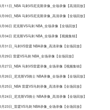
06月11日_NBA 马刺VS尼克斯录像_全场录像【高清回放】
06月09日_NBA 马刺VS尼克斯录像_高清录像【全场回放】
06月06日 尼克斯VS马刺 NBA_全场录像【全场回放】
06月04日 尼克斯VS马刺 NBA_全场录像【视频集锦】
05月31日_马刺VS雷霆 NBA录像_高清录像【全场回放】
05月29日 雷霆VS马刺 NBA_全场录像【全场回放】
05月27日_NBA 马刺VS雷霆录像_全场录像【视频集锦】
05月26日_尼克斯VS骑士 NBA录像_全场录像【全场回放】
05月25日_NBA 雷霆VS马刺录像_高清录像【全场回放】
05月24日_尼克斯VS骑士 NBA录像_高清录像【全场回放】
05月23日_雷霆VS马刺 NBA录像_全场录像【全场回放】