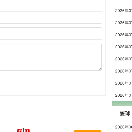
2026
2026
2026
2026
2026
2026
2026
2026
篮球
2026年