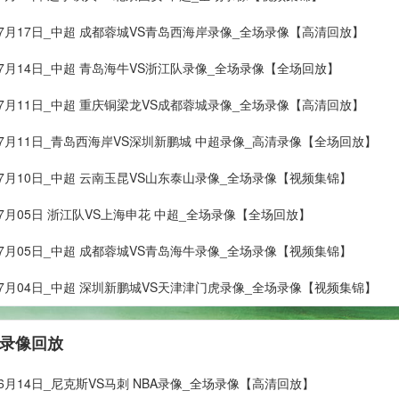
年07月17日_中超 成都蓉城VS青岛西海岸录像_全场录像【高清回放】
年07月14日_中超 青岛海牛VS浙江队录像_全场录像【全场回放】
年07月11日_中超 重庆铜梁龙VS成都蓉城录像_全场录像【高清回放】
年07月11日_青岛西海岸VS深圳新鹏城 中超录像_高清录像【全场回放】
年07月10日_中超 云南玉昆VS山东泰山录像_全场录像【视频集锦】
年07月05日 浙江队VS上海申花 中超_全场录像【全场回放】
年07月05日_中超 成都蓉城VS青岛海牛录像_全场录像【视频集锦】
年07月04日_中超 深圳新鹏城VS天津津门虎录像_全场录像【视频集锦】
 录像回放
06月14日_尼克斯VS马刺 NBA录像_全场录像【高清回放】