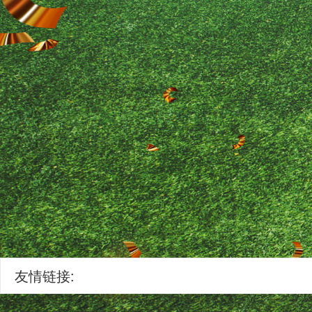
友情链接: