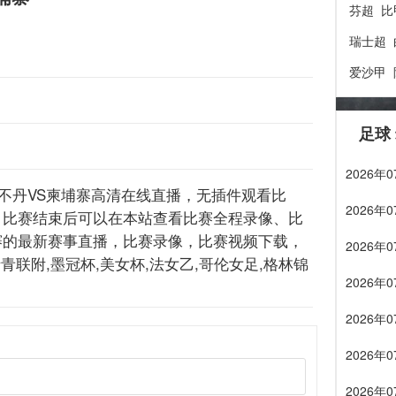
芬超
比
瑞士超
爱沙甲
足球
2026
赛 : 不丹VS柬埔寨高清在线直播，无插件观看比
2026
。比赛结束后可以在本站查看比赛全程录像、比
赛的最新赛事直播，比赛录像，比赛视频下载，
2026
青联附,墨冠杯,美女杯,法女乙,哥伦女足,格林锦
2026
2026
2026
2026