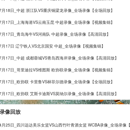
年07月18日_中超 浙江队VS重庆铜梁龙录像_全场录像【全场回放】
年07月17日_上海海港VS云南玉昆 中超录像_全场录像【视频集锦】
年07月17日_青岛海牛VS河南队 中超录像_全场录像【高清回放】
年07月17日 辽宁铁人VS北京国安 中超_全场录像【视频集锦】
年07月17日_中超 成都蓉城VS青岛西海岸录像_全场录像【高清回放】
年07月17日_哥里迪拉VS维图斯 欧协联录像_全场录像【视频集锦】
年07月17日_欧协联 卡里鲁VS林菲尔德录像_全场录像【全场回放】
年07月17日_欧协联 艾斯卡迪斯VS莫纳尔录像_全场录像【高清回放】
 录像回放
年04月25日_四川远达美乐女篮VS山西竹叶青酒女篮 WCBA录像_全场录像