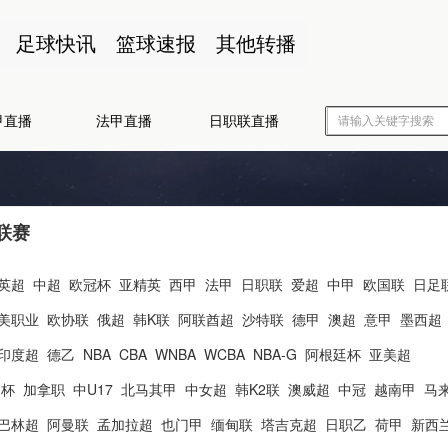
足球快讯
篮球速报
其他转播
甲直播
法甲直播
日职联直播
联赛
英超
中超
欧冠杯
亚精英
西甲
法甲
日职联
爱超
中甲
欧国联
日足
美职业
欧协联
俄超
韩K联
阿联酋超
沙特联
德甲
澳超
意甲
墨西超
印度超
德乙
NBA
CBA
WNBA
WCBA
NBA-G
阿根廷杯
亚美超
洲杯
加拿职
中U17
北马其甲
中女超
韩K2联
澳威超
中冠
越南甲
马
巴林超
阿曼联
孟加拉超
也门甲
缅甸联
塔吉克超
日职乙
荷甲
新西