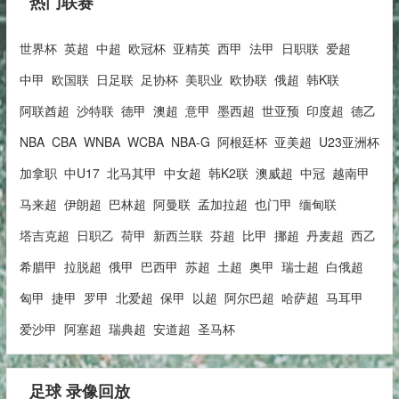
热门联赛
世界杯
英超
中超
欧冠杯
亚精英
西甲
法甲
日职联
爱超
中甲
欧国联
日足联
足协杯
美职业
欧协联
俄超
韩K联
阿联酋超
沙特联
德甲
澳超
意甲
墨西超
世亚预
印度超
德乙
NBA
CBA
WNBA
WCBA
NBA-G
阿根廷杯
亚美超
U23亚洲杯
加拿职
中U17
北马其甲
中女超
韩K2联
澳威超
中冠
越南甲
马来超
伊朗超
巴林超
阿曼联
孟加拉超
也门甲
缅甸联
塔吉克超
日职乙
荷甲
新西兰联
芬超
比甲
挪超
丹麦超
西乙
希腊甲
拉脱超
俄甲
巴西甲
苏超
土超
奥甲
瑞士超
白俄超
匈甲
捷甲
罗甲
北爱超
保甲
以超
阿尔巴超
哈萨超
马耳甲
爱沙甲
阿塞超
瑞典超
安道超
圣马杯
足球 录像回放