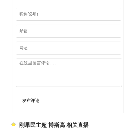
发布评论
刚果民主超 博斯高 相关直播