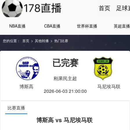
首页
足球
NBA直播
CBA直播
世界杯直播
英超直播
您的位置：
首页
>
其他转播
>
热门比赛
已完赛
刚果民主超
博斯高
马尼埃马联
2026-06-03 21:00:00
比赛直播
博斯高 vs 马尼埃马联