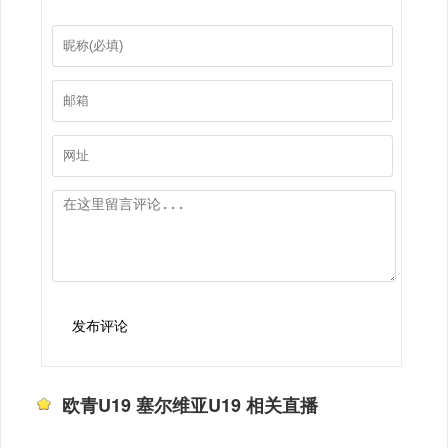
发布评论
欧青U19 塞尔维亚U19 相关直播