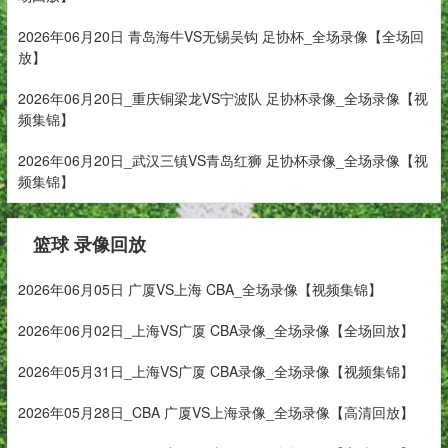
2026年06月20日 青岛海牛VS无锡吴钩 足协杯_全场录像【全场回
放】
2026年06月20日_重庆铜梁龙VS宁波队 足协杯录像_全场录像【视
频集锦】
2026年06月20日_武汉三镇VS青岛红狮 足协杯录像_全场录像【视
频集锦】
篮球 录像回放
2026年06月05日 广厦VS上海 CBA_全场录像【视频集锦】
2026年06月02日_上海VS广厦 CBA录像_全场录像【全场回放】
2026年05月31日_上海VS广厦 CBA录像_全场录像【视频集锦】
2026年05月28日_CBA 广厦VS上海录像_全场录像【高清回放】