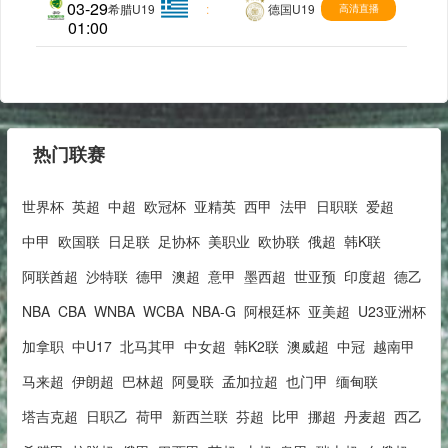
03-29
欧青U19
希腊U19
:
德国U19
高清直播
01:00
热门联赛
世界杯
英超
中超
欧冠杯
亚精英
西甲
法甲
日职联
爱超
中甲
欧国联
日足联
足协杯
美职业
欧协联
俄超
韩K联
阿联酋超
沙特联
德甲
澳超
意甲
墨西超
世亚预
印度超
德乙
NBA
CBA
WNBA
WCBA
NBA-G
阿根廷杯
亚美超
U23亚洲杯
加拿职
中U17
北马其甲
中女超
韩K2联
澳威超
中冠
越南甲
马来超
伊朗超
巴林超
阿曼联
孟加拉超
也门甲
缅甸联
塔吉克超
日职乙
荷甲
新西兰联
芬超
比甲
挪超
丹麦超
西乙