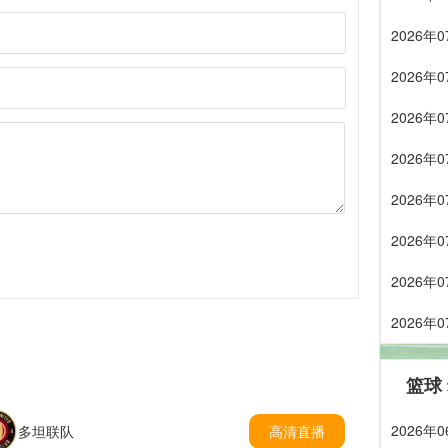
2026
2026
2026
2026
2026
2026
2026
2026
篮球
2026年
多坦联队
高清直播