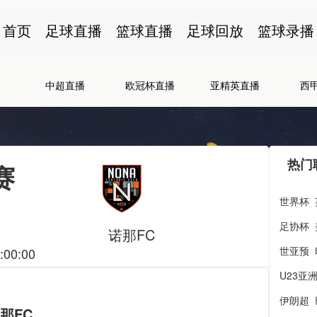
首页
足球直播
篮球直播
足球回放
篮球录播
中超直播
欧冠杯直播
亚精英直播
西
热门
赛
世界杯
足协杯
诺那FC
世亚预
:00:00
U23亚
伊朗超
诺那FC