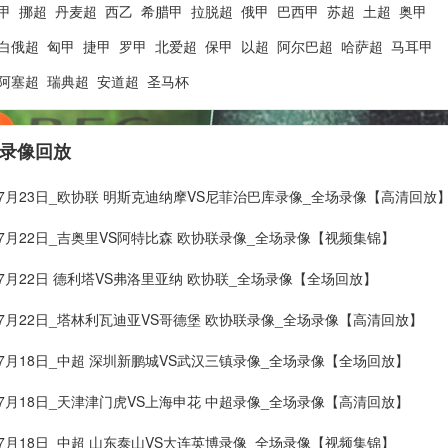
甲
挪超
丹麦超
西乙
希腊甲
拉脱超
俄甲
巴西甲
苏超
土超
奥甲
白俄超
匈甲
捷甲
罗甲
北爱超
保甲
以超
阿尔巴超
哈萨超
马耳甲
阿塞超
瑞典超
安道超
圣马杯
 录像回放
年07月23日_欧协联 明斯克迪纳摩VS尼菲治巴库录像_全场录像【高清回放
年07月22日_吉奥里VS阿特比森 欧协联录像_全场录像【视频集锦】
年07月22日 德利塔VS弗洛里亚纳 欧协联_全场录像【全场回放】
年07月22日_塔林利瓦迪亚VS哥德堡 欧协联录像_全场录像【高清回放】
年07月18日_中超 深圳新鹏城VS武汉三镇录像_全场录像【全场回放】
年07月18日_天津津门虎VS上海申花 中超录像_全场录像【高清回放】
年07月18日_中超 山东泰山VS大连英博录像_全场录像【视频集锦】