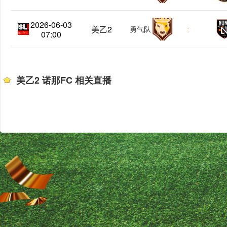
2026-06-03
美乙2
:
勇气队
07:00
美乙2 诺那FC 相关直播