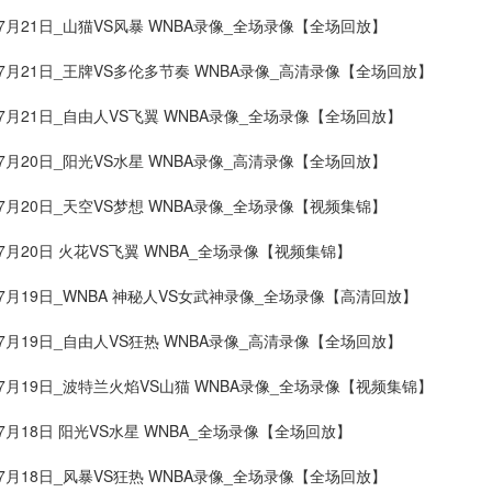
07月21日_山猫VS风暴 WNBA录像_全场录像【全场回放】
年07月21日_王牌VS多伦多节奏 WNBA录像_高清录像【全场回放】
年07月21日_自由人VS飞翼 WNBA录像_全场录像【全场回放】
07月20日_阳光VS水星 WNBA录像_高清录像【全场回放】
07月20日_天空VS梦想 WNBA录像_全场录像【视频集锦】
07月20日 火花VS飞翼 WNBA_全场录像【视频集锦】
年07月19日_WNBA 神秘人VS女武神录像_全场录像【高清回放】
年07月19日_自由人VS狂热 WNBA录像_高清录像【全场回放】
年07月19日_波特兰火焰VS山猫 WNBA录像_全场录像【视频集锦】
07月18日 阳光VS水星 WNBA_全场录像【全场回放】
07月18日_风暴VS狂热 WNBA录像_全场录像【全场回放】