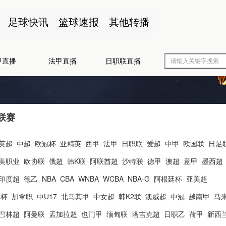
足球快讯
篮球速报
其他转播
甲直播
法甲直播
日职联直播
联赛
英超
中超
欧冠杯
亚精英
西甲
法甲
日职联
爱超
中甲
欧国联
日足
美职业
欧协联
俄超
韩K联
阿联酋超
沙特联
德甲
澳超
意甲
墨西超
印度超
德乙
NBA
CBA
WNBA
WCBA
NBA-G
阿根廷杯
亚美超
洲杯
加拿职
中U17
北马其甲
中女超
韩K2联
澳威超
中冠
越南甲
马
巴林超
阿曼联
孟加拉超
也门甲
缅甸联
塔吉克超
日职乙
荷甲
新西