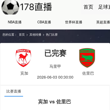
首页
足球
NBA直播
CBA直播
世界杯直播
英超直播
您的位置：
首页
>
其他转播
>
热门比赛
已完赛
马里甲
宾加
佐里巴
2026-06-03 00:30:00
比赛直播
宾加 vs 佐里巴