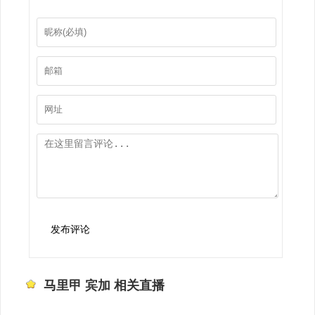
发布评论
马里甲 宾加 相关直播