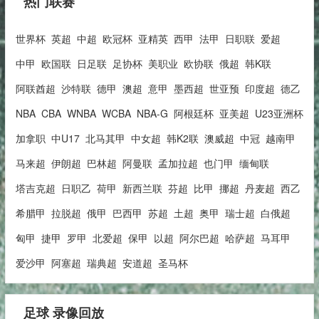
热门联赛
世界杯
英超
中超
欧冠杯
亚精英
西甲
法甲
日职联
爱超
中甲
欧国联
日足联
足协杯
美职业
欧协联
俄超
韩K联
阿联酋超
沙特联
德甲
澳超
意甲
墨西超
世亚预
印度超
德乙
NBA
CBA
WNBA
WCBA
NBA-G
阿根廷杯
亚美超
U23亚洲杯
加拿职
中U17
北马其甲
中女超
韩K2联
澳威超
中冠
越南甲
马来超
伊朗超
巴林超
阿曼联
孟加拉超
也门甲
缅甸联
塔吉克超
日职乙
荷甲
新西兰联
芬超
比甲
挪超
丹麦超
西乙
希腊甲
拉脱超
俄甲
巴西甲
苏超
土超
奥甲
瑞士超
白俄超
匈甲
捷甲
罗甲
北爱超
保甲
以超
阿尔巴超
哈萨超
马耳甲
爱沙甲
阿塞超
瑞典超
安道超
圣马杯
足球 录像回放