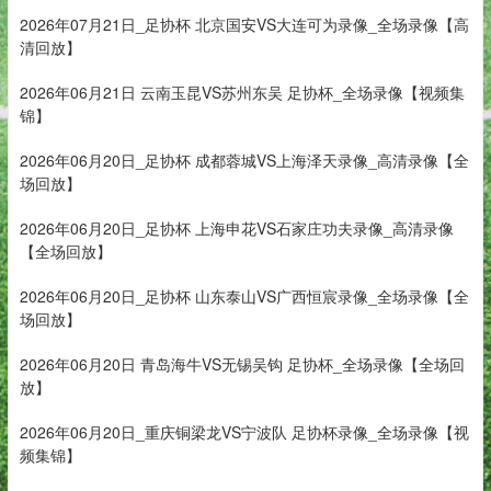
2026年07月21日_足协杯 北京国安VS大连可为录像_全场录像【高
清回放】
2026年06月21日 云南玉昆VS苏州东吴 足协杯_全场录像【视频集
锦】
2026年06月20日_足协杯 成都蓉城VS上海泽天录像_高清录像【全
场回放】
2026年06月20日_足协杯 上海申花VS石家庄功夫录像_高清录像
【全场回放】
2026年06月20日_足协杯 山东泰山VS广西恒宸录像_全场录像【全
场回放】
2026年06月20日 青岛海牛VS无锡吴钩 足协杯_全场录像【全场回
放】
2026年06月20日_重庆铜梁龙VS宁波队 足协杯录像_全场录像【视
频集锦】