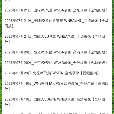
2026年07月21日_山猫VS风暴 WNBA录像_全场录像【全场回放】
2026年07月21日_王牌VS多伦多节奏 WNBA录像_高清录像【全场
回放】
2026年07月21日_自由人VS飞翼 WNBA录像_全场录像【全场回
放】
2026年07月20日_阳光VS水星 WNBA录像_高清录像【全场回放】
2026年07月20日_天空VS梦想 WNBA录像_全场录像【视频集锦】
2026年07月20日 火花VS飞翼 WNBA_全场录像【视频集锦】
2026年07月19日_WNBA 神秘人VS女武神录像_全场录像【高清回
放】
2026年07月19日_自由人VS狂热 WNBA录像_高清录像【全场回
放】