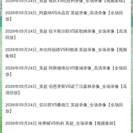
2026年05月24日_英超 狼队VS伯恩利录像_全场录像【视频集锦】
2026年05月24日_阿森纳VS水晶宫 英超录像_高清录像【全场回
放】
2026年05月24日_英超 纽卡斯尔联VS富勒姆录像_全场录像【高清
回放】
2026年05月24日_布伦特福德VS利物浦 英超录像_全场录像【视频
集锦】
2026年05月24日_英超 阿斯顿维拉VS曼城录像_高清录像【全场回
放】
2026年05月24日_英超 伯恩茅斯VS诺丁汉森林录像_全场录像【高
清回放】
2026年05月24日_切尔西VS桑德兰 英超录像_全场录像【全场回
放】
2026年05月24日 埃弗顿VS热刺 英超_全场录像【视频集锦】