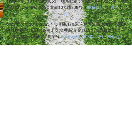
联系电话：191-9890-0853
联系邮箱：VSZtNu@162.com
联
系地址：安徽省南部县龙岗10号路538号
联系我们
留言反
馈
Copyright © 2016-2025 178直播,178足球,体育直播,178官网,NBA
在线观看,篮球赛事,免费比赛,免费高清,足球比赛,在线直播,体育平
台,赛事视频 版权所有 备案号:
晋ICP备2024060247号
网站地图