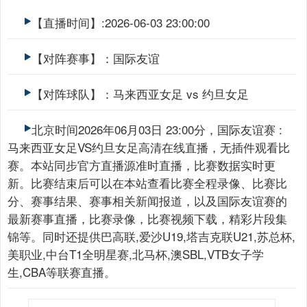
【直播时间】:2026-06-03 23:00:00
【对阵赛事】：国际友谊
【对阵球队】：马来西亚女足 vs 约旦女足
北京时间2026年06月03日 23:00分，国际友谊赛 :
马来西亚女足VS约旦女足高清在线直播，无插件观看比
赛。本站同步官方直播源准时直播，比赛数据实时更
新。比赛结束后可以在本站查看比赛全程录像、比赛比
分、赛事结果、赛事相关新闻报道，以及国际友谊赛的
最新赛事直播，比赛录像，比赛视频下载，精彩片段集
锦等。同时还提供巴高联,爱沙U19,塔吉克联U21,苏总杯,
美职业,中台T1全明星赛,北马杯,澳SBL,VTB女子学
生,CBA等联赛直播。