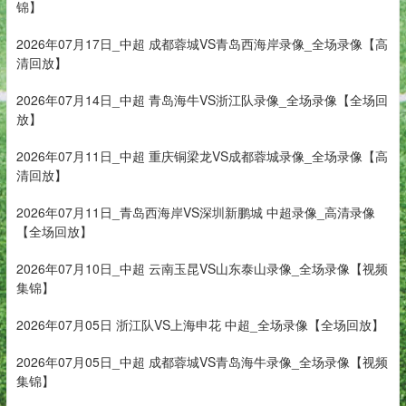
锦】
2026年07月17日_中超 成都蓉城VS青岛西海岸录像_全场录像【高
清回放】
2026年07月14日_中超 青岛海牛VS浙江队录像_全场录像【全场回
放】
2026年07月11日_中超 重庆铜梁龙VS成都蓉城录像_全场录像【高
清回放】
2026年07月11日_青岛西海岸VS深圳新鹏城 中超录像_高清录像
【全场回放】
2026年07月10日_中超 云南玉昆VS山东泰山录像_全场录像【视频
集锦】
2026年07月05日 浙江队VS上海申花 中超_全场录像【全场回放】
2026年07月05日_中超 成都蓉城VS青岛海牛录像_全场录像【视频
集锦】