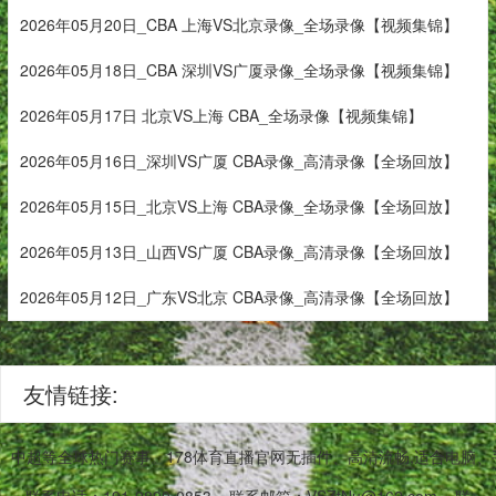
2026年05月20日_CBA 上海VS北京录像_全场录像【视频集锦】
2026年05月18日_CBA 深圳VS广厦录像_全场录像【视频集锦】
2026年05月17日 北京VS上海 CBA_全场录像【视频集锦】
2026年05月16日_深圳VS广厦 CBA录像_高清录像【全场回放】
2026年05月15日_北京VS上海 CBA录像_全场录像【全场回放】
2026年05月13日_山西VS广厦 CBA录像_高清录像【全场回放】
2026年05月12日_广东VS北京 CBA录像_高清录像【全场回放】
友情链接:
BA、中超等全球热门赛事。178体育直播官网无插件、高清流畅,适合电