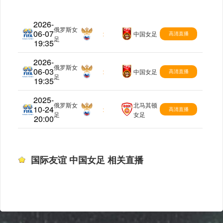
2026-
俄罗斯女
06-07
国际友谊
:
中国女足
高清直播
足
19:35
2026-
俄罗斯女
06-03
国际友谊
:
中国女足
高清直播
足
19:35
2025-
俄罗斯女
北马其顿
10-24
国际友谊
:
高清直播
足
女足
20:00
国际友谊 中国女足 相关直播