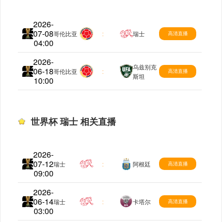
2026-
07-08
世界杯
哥伦比亚
:
瑞士
高清直播
04:00
2026-
乌兹别克
06-18
世界杯
哥伦比亚
:
高清直播
斯坦
10:00
世界杯 瑞士 相关直播
2026-
07-12
世界杯
瑞士
:
阿根廷
高清直播
09:00
2026-
06-14
世界杯
瑞士
:
卡塔尔
高清直播
03:00