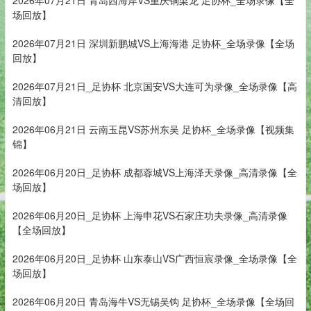
2026年07月21日 青岛西海岸VS重庆铜梁龙 足协杯_全场录像【全
场回放】
2026年07月21日 深圳新鹏城VS上海海港 足协杯_全场录像【全场
回放】
2026年07月21日_足协杯 北京国安VS大连可为录像_全场录像【高
清回放】
2026年06月21日 云南玉昆VS苏州东吴 足协杯_全场录像【视频集
锦】
2026年06月20日_足协杯 成都蓉城VS上海泽天录像_高清录像【全
场回放】
2026年06月20日_足协杯 上海申花VS石家庄功夫录像_高清录像
【全场回放】
2026年06月20日_足协杯 山东泰山VS广西恒宸录像_全场录像【全
场回放】
2026年06月20日 青岛海牛VS无锡吴钩 足协杯_全场录像【全场回