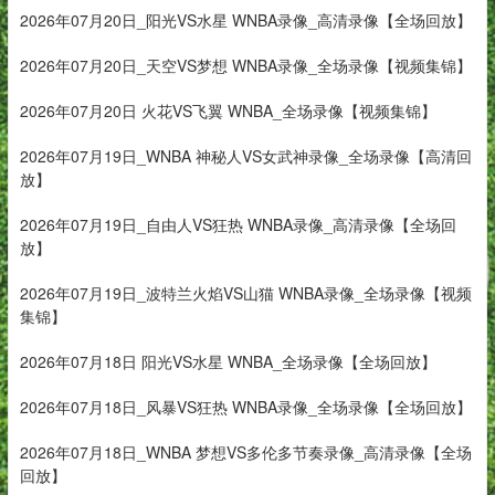
2026年07月20日_阳光VS水星 WNBA录像_高清录像【全场回放】
2026年07月20日_天空VS梦想 WNBA录像_全场录像【视频集锦】
2026年07月20日 火花VS飞翼 WNBA_全场录像【视频集锦】
2026年07月19日_WNBA 神秘人VS女武神录像_全场录像【高清回
放】
2026年07月19日_自由人VS狂热 WNBA录像_高清录像【全场回
放】
2026年07月19日_波特兰火焰VS山猫 WNBA录像_全场录像【视频
集锦】
2026年07月18日 阳光VS水星 WNBA_全场录像【全场回放】
2026年07月18日_风暴VS狂热 WNBA录像_全场录像【全场回放】
2026年07月18日_WNBA 梦想VS多伦多节奏录像_高清录像【全场
回放】