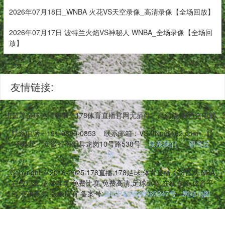
2026年07月18日_WNBA 火花VS天空录像_高清录像【全场回放】
2026年07月17日 波特兰火焰VS神秘人 WNBA_全场录像【全场回
放】
友情链接:
BA、中超等全球热门赛事。178体育直播官网无插件、高清流畅,适合电
联系电话：191-9890-0853
联系邮箱：VSZtNu@162.com
联
系地址：安徽省南部县龙岗10号路538号
联系我们
留言反
馈
Copyright © 2016-2025 178直播,178足球,体育直播,178官网,NBA
在线观看,篮球赛事,免费比赛,免费高清,足球比赛,在线直播,体育平
台,赛事视频 版权所有 备案号:
晋ICP备2024060247号
网站地图