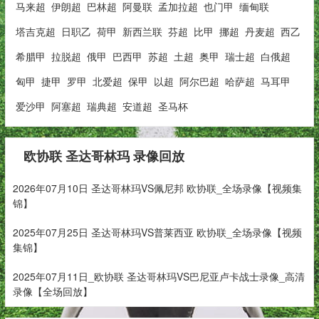
马来超
伊朗超
巴林超
阿曼联
孟加拉超
也门甲
缅甸联
塔吉克超
日职乙
荷甲
新西兰联
芬超
比甲
挪超
丹麦超
西乙
希腊甲
拉脱超
俄甲
巴西甲
苏超
土超
奥甲
瑞士超
白俄超
匈甲
捷甲
罗甲
北爱超
保甲
以超
阿尔巴超
哈萨超
马耳甲
爱沙甲
阿塞超
瑞典超
安道超
圣马杯
欧协联 圣达哥林玛 录像回放
2026年07月10日 圣达哥林玛VS佩尼邦 欧协联_全场录像【视频集
锦】
2025年07月25日 圣达哥林玛VS普莱西亚 欧协联_全场录像【视频
集锦】
2025年07月11日_欧协联 圣达哥林玛VS巴尼亚卢卡战士录像_高清
录像【全场回放】