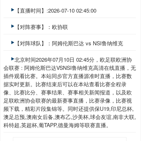
【直播时间】:2026-07-10 02:45:00
【对阵赛事】：欧协联
【对阵球队】：阿姆伦斯巴达 vs NSI鲁纳维克
北京时间2026年07月10日 02:45分，欧足联欧洲协
会联赛 : 阿姆伦斯巴达VSNSI鲁纳维克高清在线直播，无
插件观看比赛。本站同步官方直播源准时直播，比赛数
据实时更新。比赛结束后可以在本站查看比赛全程录
像、比赛比分、赛事结果、赛事相关新闻报道，以及欧
足联欧洲协会联赛的最新赛事直播，比赛录像，比赛视
频下载，精彩片段集锦等。同时还提供保U19,印尼总杯,
澳足总预,澳南女后备,澳布乙,沙美杯,球会友谊,南非大联,
科特超,英超杯,葡TAPP,德曼海姆等联赛直播。