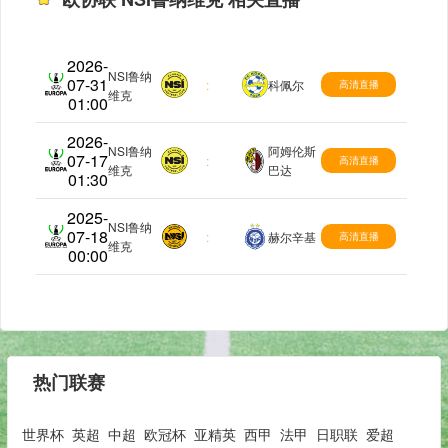
2026-
NSI鲁纳
07-31
欧协联
:
科佩尔
高清直播
维克
01:00
2026-
NSI鲁纳
阿姆伦斯
07-17
欧协联
:
高清直播
维克
巴达
01:30
2025-
NSI鲁纳
07-18
欧协联
:
赫尔辛基
高清直播
维克
00:00
热门联赛
世界杯
英超
中超
欧冠杯
亚精英
西甲
法甲
日职联
爱超