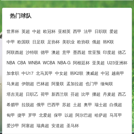
热门球队
世界杯
英超
中超
欧冠杯
亚精英
西甲
法甲
日职联
爱超
中甲
欧国联
日足联
足协杯
美职业
欧协联
俄超
韩K联
阿联酋超
沙特联
德甲
澳超
意甲
墨西超
世亚预
印度超
德乙
NBA
CBA
WNBA
WCBA
NBA-G
阿根廷杯
亚美超
U23亚洲杯
加拿职
中U17
北马其甲
中女超
韩K2联
澳威超
中冠
越南甲
马来超
伊朗超
巴林超
阿曼联
孟加拉超
也门甲
缅甸联
塔吉克超
日职乙
荷甲
新西兰联
芬超
比甲
挪超
丹麦超
西乙
希腊甲
拉脱超
俄甲
巴西甲
苏超
土超
奥甲
瑞士超
白俄超
匈甲
捷甲
罗甲
北爱超
保甲
以超
阿尔巴超
哈萨超
马耳甲
爱沙甲
阿塞超
瑞典超
安道超
圣马杯