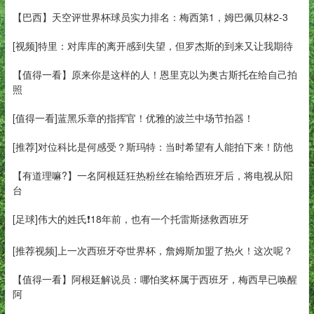
【巴西】天空评世界杯球员实力排名：梅西第1，姆巴佩贝林2-3
[视频]特里：对库库的离开感到失望，但罗杰斯的到来又让我期待
【值得一看】原来你是这样的人！恩里克以为奥古斯托在给自己拍
照
[值得一看]蓝黑乐章的指挥官！优雅的波兰中场节拍器！
[推荐]对位科比是何感受？斯玛特：当时希望有人能拍下来！防他
【有道理嘛?】一名阿根廷狂热粉丝在输给西班牙后，将电视从阳
台
[足球]伟大的姓氏❗️18年前，也有一个托雷斯拯救西班牙
[推荐视频]上一次西班牙夺世界杯，詹姆斯加盟了热火！这次呢？
【值得一看】阿根廷解说员：哪怕奖杯属于西班牙，梅西早已唤醒
阿