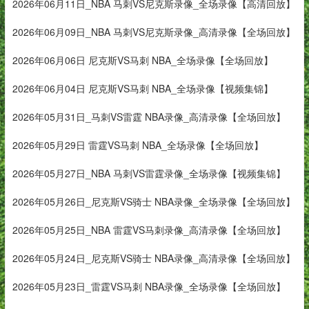
2026年06月11日_NBA 马刺VS尼克斯录像_全场录像【高清回放】
2026年06月09日_NBA 马刺VS尼克斯录像_高清录像【全场回放】
2026年06月06日 尼克斯VS马刺 NBA_全场录像【全场回放】
2026年06月04日 尼克斯VS马刺 NBA_全场录像【视频集锦】
2026年05月31日_马刺VS雷霆 NBA录像_高清录像【全场回放】
2026年05月29日 雷霆VS马刺 NBA_全场录像【全场回放】
2026年05月27日_NBA 马刺VS雷霆录像_全场录像【视频集锦】
2026年05月26日_尼克斯VS骑士 NBA录像_全场录像【全场回放】
2026年05月25日_NBA 雷霆VS马刺录像_高清录像【全场回放】
2026年05月24日_尼克斯VS骑士 NBA录像_高清录像【全场回放】
2026年05月23日_雷霆VS马刺 NBA录像_全场录像【全场回放】