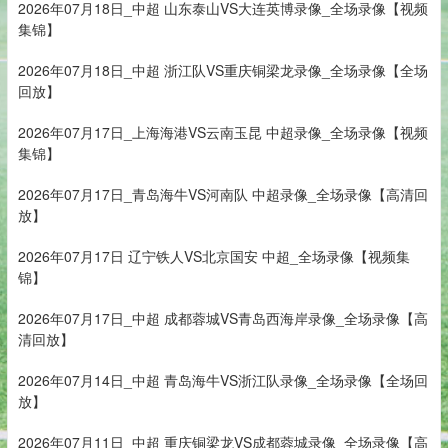
2026年07月18日_中超 山东泰山VS大连英博录像_全场录像【视频
集锦】
2026年07月18日_中超 浙江队VS重庆铜梁龙录像_全场录像【全场
回放】
2026年07月17日_上海海港VS云南玉昆 中超录像_全场录像【视频
集锦】
2026年07月17日_青岛海牛VS河南队 中超录像_全场录像【高清回
放】
2026年07月17日 辽宁铁人VS北京国安 中超_全场录像【视频集
锦】
2026年07月17日_中超 成都蓉城VS青岛西海岸录像_全场录像【高
清回放】
2026年07月14日_中超 青岛海牛VS浙江队录像_全场录像【全场回
放】
2026年07月11日_中超 重庆铜梁龙VS成都蓉城录像_全场录像【高