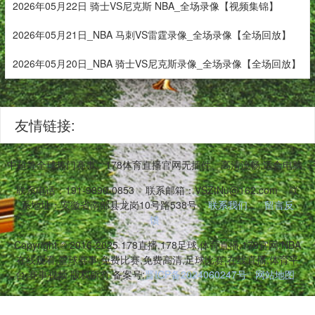
2026年05月22日 骑士VS尼克斯 NBA_全场录像【视频集锦】
2026年05月21日_NBA 马刺VS雷霆录像_全场录像【全场回放】
2026年05月20日_NBA 骑士VS尼克斯录像_全场录像【全场回放】
友情链接:
BA、中超等全球热门赛事。178体育直播官网无插件、高清流畅,适合电
联系电话：191-9890-0853
联系邮箱：VSZtNu@162.com
联
系地址：安徽省南部县龙岗10号路538号
联系我们
留言反
馈
Copyright © 2016-2025 178直播,178足球,体育直播,178官网,NBA
在线观看,篮球赛事,免费比赛,免费高清,足球比赛,在线直播,体育平
台,赛事视频 版权所有 备案号:
晋ICP备2024060247号
网站地图