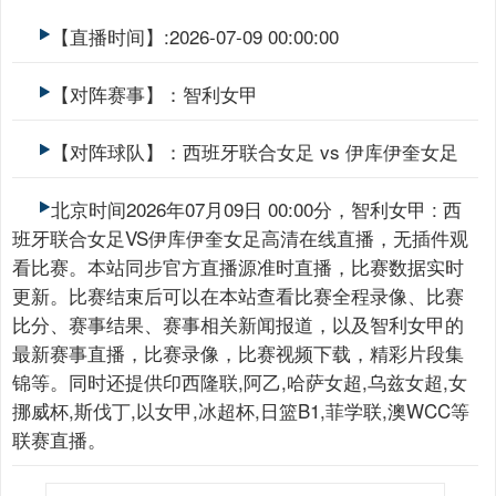
【直播时间】:2026-07-09 00:00:00
【对阵赛事】：智利女甲
【对阵球队】：西班牙联合女足 vs 伊库伊奎女足
北京时间2026年07月09日 00:00分，智利女甲 : 西
班牙联合女足VS伊库伊奎女足高清在线直播，无插件观
看比赛。本站同步官方直播源准时直播，比赛数据实时
更新。比赛结束后可以在本站查看比赛全程录像、比赛
比分、赛事结果、赛事相关新闻报道，以及智利女甲的
最新赛事直播，比赛录像，比赛视频下载，精彩片段集
锦等。同时还提供印西隆联,阿乙,哈萨女超,乌兹女超,女
挪威杯,斯伐丁,以女甲,冰超杯,日篮B1,菲学联,澳WCC等
联赛直播。