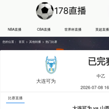
NBA直播
CBA直播
世界杯直播
英超直播
您的位置：
首页
>
其他转播
>
热门比赛
已完
中乙
大连可为
2026-07-08 16
比赛直播
大连可为 vs 山