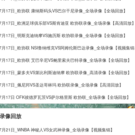
年07月17日_欧协联 康纳斯码头VS巴尔干尼录像_全场录像【全场回放】
年07月17日_欧洲足球俱乐部VS斯肯迪亚 欧协联录像_全场录像【高清回放
年07月17日_明斯克迪纳摩VS施历斯 欧协联录像_全场录像【全场回放】
年07月17日_欧协联 NSI鲁纳维克VS阿姆伦斯巴达录像_全场录像【视频集
年07月17日_欧协联 艾巴辛尼VS鲍里索夫巴特录像_全场录像【全场回放】
年07月17日_蒙多夫VS第比利斯迪纳摩 欧协联录像_高清录像【全场回放】
年07月17日_佩尼邦VS圣达哥林玛 欧协联录像_全场录像【高清回放】
年07月17日 OFK彼德罗瓦茨VS萨尔格里斯 欧协联_全场录像【全场回放】
 录像回放
年07月21日_WNBA 神秘人VS女武神录像_全场录像【视频集锦】