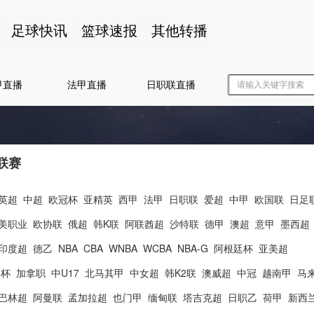
足球快讯
篮球速报
其他转播
甲直播
法甲直播
日职联直播
联赛
英超
中超
欧冠杯
亚精英
西甲
法甲
日职联
爱超
中甲
欧国联
日足
美职业
欧协联
俄超
韩K联
阿联酋超
沙特联
德甲
澳超
意甲
墨西超
印度超
德乙
NBA
CBA
WNBA
WCBA
NBA-G
阿根廷杯
亚美超
洲杯
加拿职
中U17
北马其甲
中女超
韩K2联
澳威超
中冠
越南甲
马
巴林超
阿曼联
孟加拉超
也门甲
缅甸联
塔吉克超
日职乙
荷甲
新西