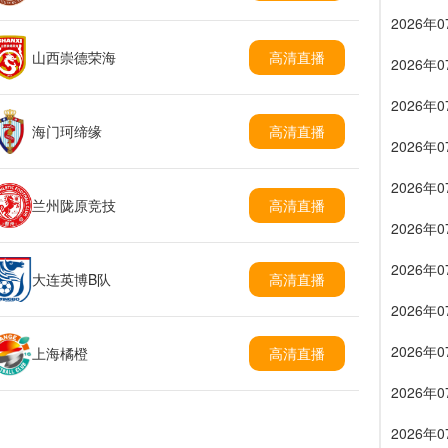
2026年
山西崇德荣海
高清直播
2026
2026
海门珂缔缘
高清直播
2026年
2026年
兰州陇原竞技
高清直播
2026年
2026
大连英博B队
高清直播
2026
2026
上海橘橙
高清直播
2026年
2026年