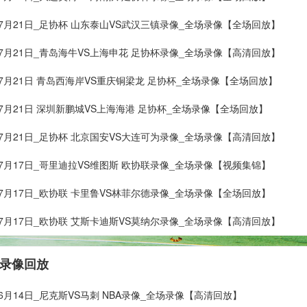
年07月21日_足协杯 山东泰山VS武汉三镇录像_全场录像【全场回放】
年07月21日_青岛海牛VS上海申花 足协杯录像_全场录像【高清回放】
年07月21日 青岛西海岸VS重庆铜梁龙 足协杯_全场录像【全场回放】
年07月21日 深圳新鹏城VS上海海港 足协杯_全场录像【全场回放】
年07月21日_足协杯 北京国安VS大连可为录像_全场录像【高清回放】
年07月17日_哥里迪拉VS维图斯 欧协联录像_全场录像【视频集锦】
年07月17日_欧协联 卡里鲁VS林菲尔德录像_全场录像【全场回放】
年07月17日_欧协联 艾斯卡迪斯VS莫纳尔录像_全场录像【高清回放】
 录像回放
06月14日_尼克斯VS马刺 NBA录像_全场录像【高清回放】