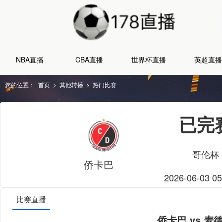
NBA直播
CBA直播
世界杯直播
英超直播
您的位置：
首页
>
其他转播
>
热门比赛
已完
哥伦杯
侨卡巴
2026-06-03 05
比赛直播
侨卡巴 vs 麦