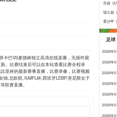
芬超
比
瑞士超
爱沙甲
足球
2026
杯 : 侨卡巴VS麦德林独立高清在线直播，无插件观
2026
更新。比赛结束后可以在本站查看比赛全程录
伦比亚杯的最新赛事直播，比赛录像，比赛视频
2026
,北欧联,马MFL杯,西班牙LEBP,突尼斯女子
2026
女联等联赛直播。
2026
2026
2026