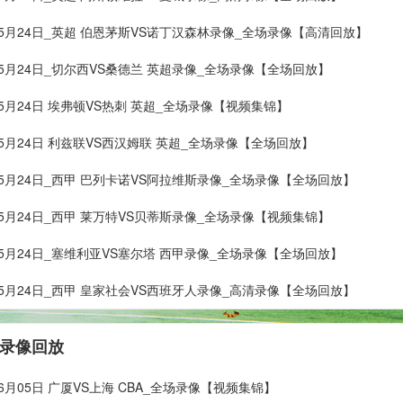
年05月24日_英超 伯恩茅斯VS诺丁汉森林录像_全场录像【高清回放】
年05月24日_切尔西VS桑德兰 英超录像_全场录像【全场回放】
年05月24日 埃弗顿VS热刺 英超_全场录像【视频集锦】
年05月24日 利兹联VS西汉姆联 英超_全场录像【全场回放】
年05月24日_西甲 巴列卡诺VS阿拉维斯录像_全场录像【全场回放】
年05月24日_西甲 莱万特VS贝蒂斯录像_全场录像【视频集锦】
年05月24日_塞维利亚VS塞尔塔 西甲录像_全场录像【全场回放】
年05月24日_西甲 皇家社会VS西班牙人录像_高清录像【全场回放】
 录像回放
06月05日 广厦VS上海 CBA_全场录像【视频集锦】