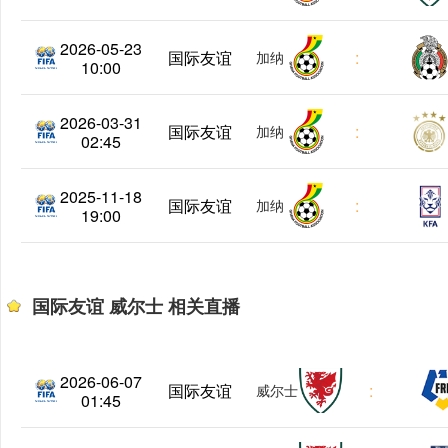
2026-05-23
国际友谊
:
加纳
10:00
2026-03-31
国际友谊
:
加纳
02:45
2025-11-18
国际友谊
:
加纳
19:00
国际友谊 威尔士 相关直播
2026-06-07
国际友谊
:
威尔士
01:45