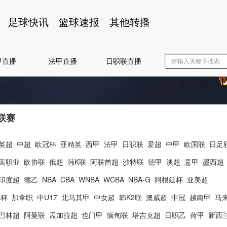
足球快讯
篮球速报
其他转播
甲直播
法甲直播
日职联直播
联赛
英超
中超
欧冠杯
亚精英
西甲
法甲
日职联
爱超
中甲
欧国联
日足
美职业
欧协联
俄超
韩K联
阿联酋超
沙特联
德甲
澳超
意甲
墨西超
印度超
德乙
NBA
CBA
WNBA
WCBA
NBA-G
阿根廷杯
亚美超
洲杯
加拿职
中U17
北马其甲
中女超
韩K2联
澳威超
中冠
越南甲
马
巴林超
阿曼联
孟加拉超
也门甲
缅甸联
塔吉克超
日职乙
荷甲
新西