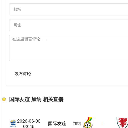
发布评论
国际友谊 加纳 相关直播
2026-06-03
国际友谊
:
加纳
02:45