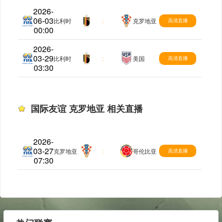
2026-
06-03
国际友谊
比利时
:
克罗地亚
高清直播
00:00
2026-
03-29
国际友谊
比利时
:
美国
高清直播
03:30
国际友谊 克罗地亚 相关直播
2026-
03-27
国际友谊
克罗地亚
:
哥伦比亚
高清直播
07:30