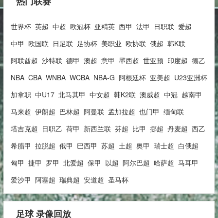
热门联赛
世界杯
英超
中超
欧冠杯
亚精英
西甲
法甲
日职联
爱超
中甲
欧国联
日足联
足协杯
美职业
欧协联
俄超
韩K联
阿联酋超
沙特联
德甲
澳超
意甲
墨西超
世亚预
印度超
德乙
NBA
CBA
WNBA
WCBA
NBA-G
阿根廷杯
亚美超
U23亚洲杯
加拿职
中U17
北马其甲
中女超
韩K2联
澳威超
中冠
越南甲
马来超
伊朗超
巴林超
阿曼联
孟加拉超
也门甲
缅甸联
塔吉克超
日职乙
荷甲
新西兰联
芬超
比甲
挪超
丹麦超
西乙
希腊甲
拉脱超
俄甲
巴西甲
苏超
土超
奥甲
瑞士超
白俄超
匈甲
捷甲
罗甲
北爱超
保甲
以超
阿尔巴超
哈萨超
马耳甲
爱沙甲
阿塞超
瑞典超
安道超
圣马杯
足球 录像回放