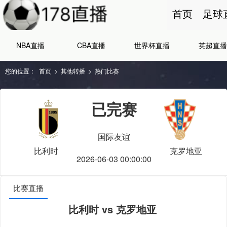
首页
足球
NBA直播
CBA直播
世界杯直播
英超直播
您的位置：
首页
>
其他转播
>
热门比赛
已完赛
国际友谊
比利时
克罗地亚
2026-06-03 00:00:00
比赛直播
比利时 vs 克罗地亚