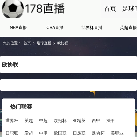
首页
足球
NBA直播
CBA直播
世界杯直播
英超直播
您的位置：
首页
>
足球直播
>
欧协联
欧协联
热门联赛
世界杯
英超
中超
欧冠杯
亚精英
西甲
法甲
日职联
爱超
中甲
欧国联
日足联
足协杯
美职业