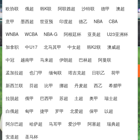
欧协联
俄超
韩K联
阿联酋超
沙特联
德甲
澳超
意甲
墨西超
世亚预
印度超
德乙
NBA
CBA
WNBA
WCBA
NBA-G
阿根廷杯
亚美超
U23亚洲杯
加拿职
中U17
北马其甲
中女超
韩K2联
澳威超
中冠
越南甲
马来超
伊朗超
巴林超
阿曼联
孟加拉超
也门甲
缅甸联
塔吉克超
日职乙
荷甲
新西兰联
芬超
比甲
挪超
丹麦超
西乙
希腊甲
拉脱超
俄甲
巴西甲
苏超
土超
奥甲
瑞士超
白俄超
匈甲
捷甲
罗甲
北爱超
保甲
以超
阿尔巴超
哈萨超
马耳甲
爱沙甲
阿塞超
瑞典超
安道超
圣马杯