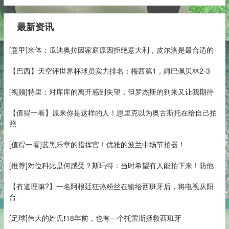
最新资讯
[意甲]米体：瓜迪奥拉因家庭原因拒绝意大利，皮尔洛是最合适的
【巴西】天空评世界杯球员实力排名：梅西第1，姆巴佩贝林2-3
[视频]特里：对库库的离开感到失望，但罗杰斯的到来又让我期待
【值得一看】原来你是这样的人！恩里克以为奥古斯托在给自己拍
照
[值得一看]蓝黑乐章的指挥官！优雅的波兰中场节拍器！
[推荐]对位科比是何感受？斯玛特：当时希望有人能拍下来！防他
【有道理嘛?】一名阿根廷狂热粉丝在输给西班牙后，将电视从阳
台
[足球]伟大的姓氏❗️18年前，也有一个托雷斯拯救西班牙